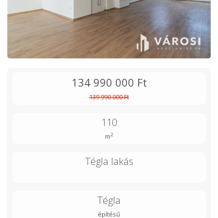
134 990 000 Ft
139 990 000 Ft
110
2
m
Tégla lakás
Tégla
építésű