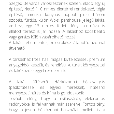
Szeged Belváros városrészének szélén, eladó egy új
építésű, Nettó 110 nm-es élettérrel rendelkező, tégla
építésű, amerikai konyhás nappali plusz három
szobás, fürdős, külön Wc-s, penthouse jellegű lakás,
amihez, egy 13 nm.-es fedett fénycsatornával is
ellátott terasz is jár hozzá. A lakáshoz kocsibeálló
vagy garázs külön vásárolható hozzá.
A lakás tehermentes, kulcsrakész állapotú, azonnal
átvehető.
A társasház liftes ház, magas kivitelezéssel, prémium
anyagokból készült, és rendkívül kultúrált környezettel
és lakóközösséggel rendelkezik.
A lakás fűtéséről Házközponti hőszivattyús
(padlófűtéssel és egyedi méréssel), hűtésről
mennyezeti hűtés és klíma is gondoskodik.
További előny, hogy a nyílászárók, elektromos
redőnyökkel is fel vannak már szerelve. Fontos tény,
hogy teljesen hétköznapi használat mellett is a