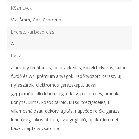
Közművek
Víz, Áram, Gáz, Csatorna
Energetikai besorolás
A
Extrák
alacsony fenntartás, jó közlekedés, közeli belváros, külön
fürdő és wc, prémium anyagok, redőnyözött, terasz, új
nyílászárók, elektromos garázskapu, udvari
gépjárműbeálló lehetőség, erkély, padlófűtés, amerikai
konyha, klíma, közös tároló, külső hőszigetelés, új
villamoshálózat, dekorvilágítás, napvédő rolók, garázs
lehetőség, okos otthon, szúnyogháló, optikai internet
kábel, napfény csatorna