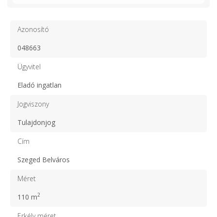
Azonosító
048663
Ügyvitel
Eladó ingatlan
Jogviszony
Tulajdonjog
Cím
Szeged Belváros
Méret
2
110 m
Erkély méret