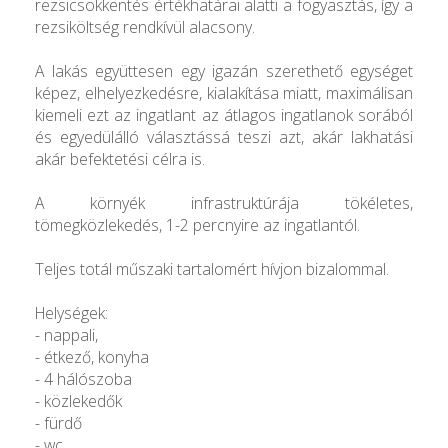
rezsicsökkentés értékhatárai alatti a fogyasztás, így a
rezsiköltség rendkívül alacsony.
A lakás együttesen egy igazán szerethető egységet
képez, elhelyezkedésre, kialakítása miatt, maximálisan
kiemeli ezt az ingatlant az átlagos ingatlanok sorából
és egyedülálló választássá teszi azt, akár lakhatási
akár befektetési célra is.
A környék infrastruktúrája tökéletes,
tömegközlekedés, 1-2 percnyire az ingatlantól.
Teljes totál műszaki tartalomért hívjon bizalommal.
Helységek:
- nappali,
- étkező, konyha
- 4 hálószoba
- közlekedők
- fürdő
- wc