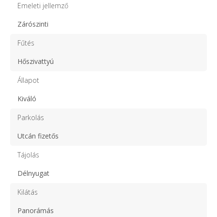
Emeleti jellemző
Zárószinti
Fűtés
Hőszivattyú
Állapot
Kiváló
Parkolás
Utcán fizetős
Tájolás
Délnyugat
Kilátás
Panorámás