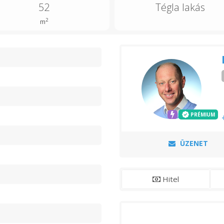
52
Tégla lakás
2
m
n
PRÉMIUM
ÜZENET
Hitel