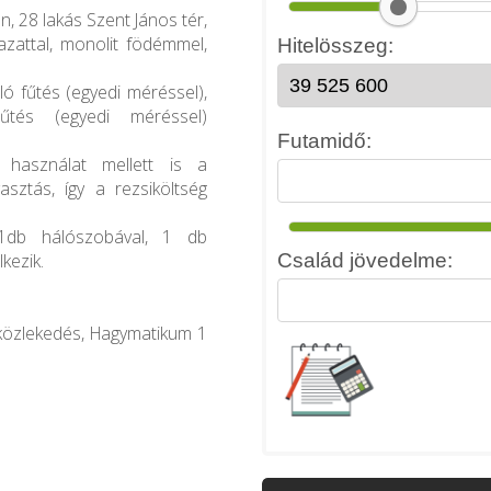
, 28 lakás Szent János tér,
lazattal, monolit födémmel,
ló fűtés (egyedi méréssel),
hűtés (egyedi méréssel)
 használat mellett is a
asztás, így a rezsiköltség
1db hálószobával, 1 db
kezik.
gközlekedés, Hagymatikum 1