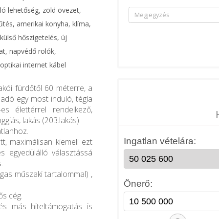
ó lehetőség, zöld övezet,
űtés, amerikai konyha, klíma,
külső hőszigetelés, új
at, napvédő rolók,
ptikai internet kábel
akói fürdőtől 60 méterre, a
adó egy most induló, tégla
s élettérrel rendelkező,
giás, lakás (203.lakás).
atlanhoz.
tt, maximálisan kiemeli ezt
s egyedülálló választássá
.
agas műszaki tartalommal) ,
ős cég.
 és más hiteltámogatás is