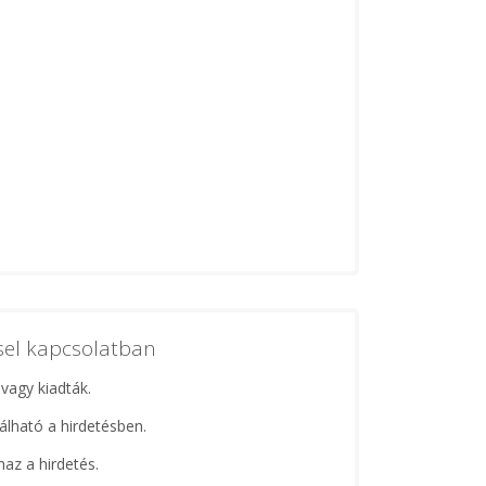
ssel kapcsolatban
 vagy kiadták.
lálható a hirdetésben.
maz a hirdetés.