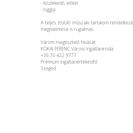
- közlekedő, előtér
- loggia
A teljes (totál) műszaki tartalom rendelkezé
megtekintése is rugalmas.
Várom megtisztelő hívását:
KÓKAI FERENC Városi Ingatlaniroda
+36 70 422 9777
Prémium ingatlanértékesítő
Szeged