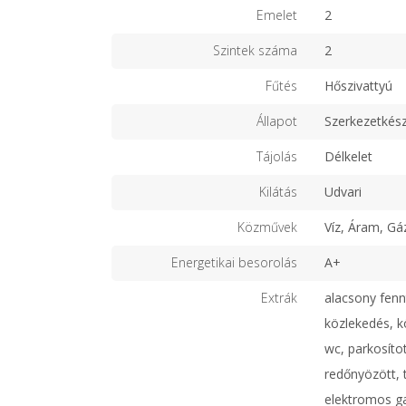
Emelet
2
Szintek száma
2
Fűtés
Hőszivattyú
Állapot
Szerkezetkés
Tájolás
Délkelet
Kilátás
Udvari
Közművek
Víz, Áram, Gá
Energetikai besorolás
A+
Extrák
alacsony fenn
közlekedés, kö
wc, parkosíto
redőnyözött, t
elektromos ga