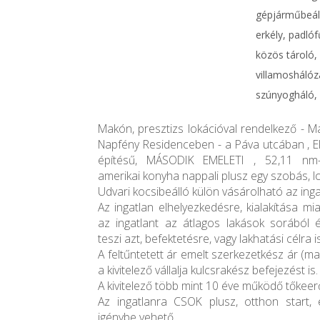
gépjárműbeáll
erkély, padlóf
közös tároló, 
villamoshálóz
szúnyogháló, o
Makón, presztizs lokációval rendelkező - M
Napfény Residenceben - a Páva utcában , El
építésű, MÁSODIK EMELETI , 52,11 nm-e
amerikai konyha nappali plusz egy szobás, log
Udvari kocsibeálló külön vásárolható az ing
Az ingatlan elhelyezkedésre, kialakítása mia
az ingatlant az átlagos lakások sorából é
teszi azt, befektetésre, vagy lakhatási célra is
A feltűntetett ár emelt szerkezetkész ár (m
a kivitelező vállalja kulcsrakész befejezést is.
A kivitelező több mint 10 éve működő tőkeer
Az ingatlanra CSOK plusz, otthon start,
igénybe vehető.