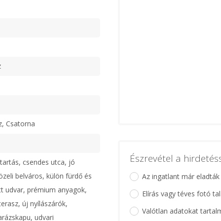
z
z, Csatorna
Észrevétel a hirdeté
tartás, csendes utca, jó
zeli belváros, külön fürdő és
Az ingatlant már eladták
tt udvar, prémium anyagok,
Elírás vagy téves fotó ta
erasz, új nyílászárók,
Valótlan adatokat tartal
rázskapu, udvari