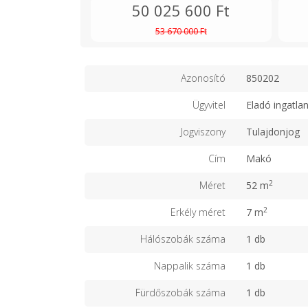
50 025 600 Ft
53 670 000 Ft
Azonosító
850202
Ügyvitel
Eladó ingatla
Jogviszony
Tulajdonjog
Cím
Makó
2
Méret
52 m
2
Erkély méret
7 m
Hálószobák száma
1 db
Nappalik száma
1 db
Fürdőszobák száma
1 db