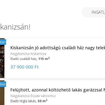
INGATL
kanizsán!
atlan
Kiskanizsán jó adottságú családi ház nagy telekk
Nagykanizsa Kiskanizsa
2
Eladó családi ház,
115 m
37 900 000 Ft
atlan
Felújított, azonnal költözhető lakás garázzsal N
Nagykanizsa Északi városrész
2
Eladó tégla lakás,
50 m