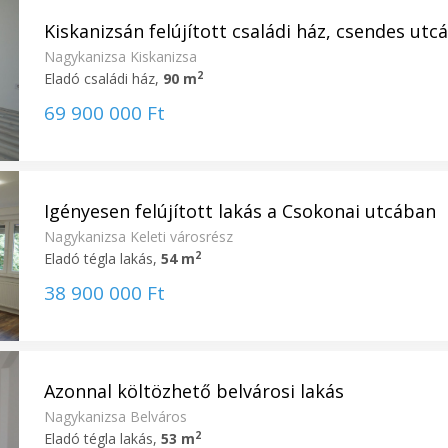
Kiskanizsán felújított családi ház, csendes utcá
Nagykanizsa Kiskanizsa
2
Eladó családi ház,
90 m
69 900 000 Ft
Igényesen felújított lakás a Csokonai utcában
Nagykanizsa Keleti városrész
2
Eladó tégla lakás,
54 m
38 900 000 Ft
Azonnal költözhető belvárosi lakás
Nagykanizsa Belváros
2
Eladó tégla lakás,
53 m