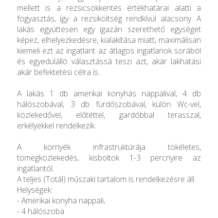
mellett is a rezsicsökkentés értékhatárai alatti a
fogyasztás, így a rezsiköltség rendkívül alacsony. A
lakás együttesen egy igazán szerethető egységet
képez, elhelyezkedésre, kialakítása miatt, maximálisan
kiemeli ezt az ingatlant az átlagos ingatlanok sorából
és egyedülálló választássá teszi azt, akár lakhatási
akár befektetési célra is.
A lakás 1 db amerikai konyhás nappalival, 4 db
hálószobával, 3 db fürdőszobával, külön Wc-vel,
közlekedővel, előtéttel, gardóbbal terasszal,
erkélyekkel rendelkezik.
A környék infrastruktúrája tökéletes,
tömegközlekedés, kisboltok 1-3 percnyire az
ingatlantól.
A teljes (Totál) műszaki tartalom is rendelkezésre áll.
Helységek:
- Amerikai konyha nappali,
- 4 hálószoba