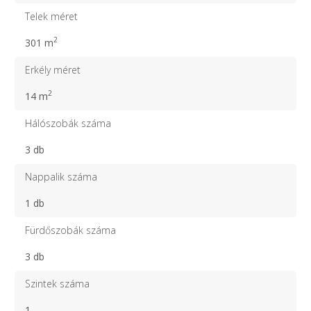
Telek méret
2
301 m
Erkély méret
2
14 m
Hálószobák száma
3 db
Nappalik száma
1 db
Fürdőszobák száma
3 db
Szintek száma
1