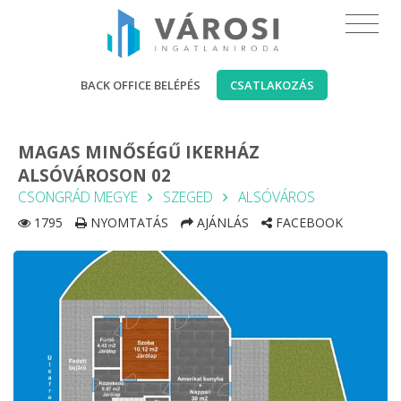
BACK OFFICE BELÉPÉS
CSATLAKOZÁS
MAGAS MINŐSÉGŰ IKERHÁZ
ALSÓVÁROSON 02
CSONGRÁD MEGYE
SZEGED
ALSÓVÁROS
1795
NYOMTATÁS
AJÁNLÁS
FACEBOOK