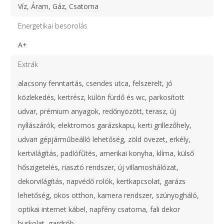
Víz, Áram, Gáz, Csatorna
Energetikai besorolás
A+
Extrák
alacsony fenntartás, csendes utca, felszerelt, jó
közlekedés, kertrész, külön fürdő és wc, parkosított
udvar, prémium anyagok, redőnyözött, terasz, új
nyílászárók, elektromos garázskapu, kerti grillezőhely,
udvari gépjárműbeálló lehetőség, zöld övezet, erkély,
kertvilágítás, padlófűtés, amerikai konyha, klíma, külső
hőszigetelés, riasztó rendszer, új villamoshálózat,
dekorvilágítás, napvédő rolók, kertkapcsolat, garázs
lehetőség, okos otthon, kamera rendszer, szúnyogháló,
optikai internet kábel, napfény csatorna, fali dekor
burkolat, gardrób