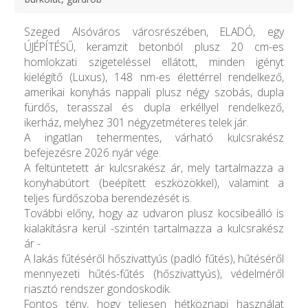
Szeged Alsóváros városrészében, ELADÓ, egy
ÚJÉPÍTÉSŰ, keramzit betonból plusz 20 cm-es
homlokzati szigeteléssel ellátott, minden igényt
kielégítő (Luxus), 148 nm-es élettérrel rendelkező,
amerikai konyhás nappali plusz négy szobás, dupla
fürdős, terasszal és dupla erkéllyel rendelkező,
ikerház, melyhez 301 négyzetméteres telek jár.
A ingatlan tehermentes, várható kulcsrakész
befejezésre 2026 nyár vége.
A feltüntetett ár kulcsrakész ár, mely tartalmazza a
konyhabútort (beépített eszközökkel), valamint a
teljes fürdőszoba berendezését is.
További előny, hogy az udvaron plusz kocsibeálló is
kialakításra kerül -szintén tartalmazza a kulcsrakész
ár -
A lakás fűtéséről hőszivattyús (padló fűtés), hűtéséről
mennyezeti hűtés-fűtés (hőszivattyús), védelméről
riasztó rendszer gondoskodik.
Fontos tény, hogy teljesen hétköznapi használat