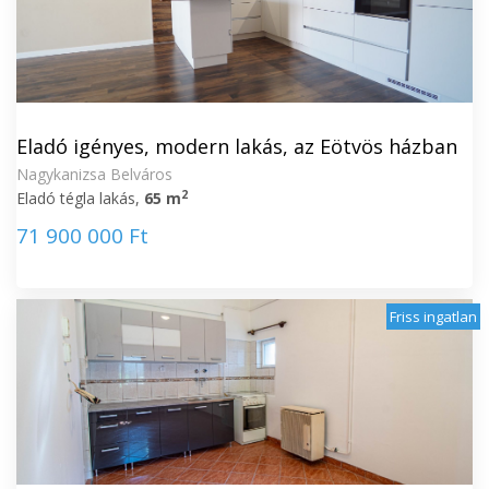
Eladó igényes, modern lakás, az Eötvös házban
Nagykanizsa Belváros
2
Eladó tégla lakás,
65 m
71 900 000 Ft
Friss ingatlan