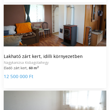
Lakható zárt kert, idilli környezetben
Nagykanizsa Kisbagolaihegy
2
Eladó zárt kert,
60 m
12 500 000 Ft