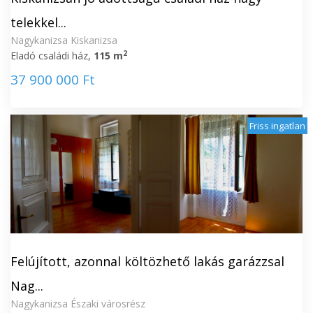
telekkel...
Nagykanizsa Kiskanizsa
2
Eladó családi ház,
115 m
37 900 000 Ft
Friss ingatlan
Felújított, azonnal költözhető lakás garázzsal
Nag...
Nagykanizsa Északi városrész