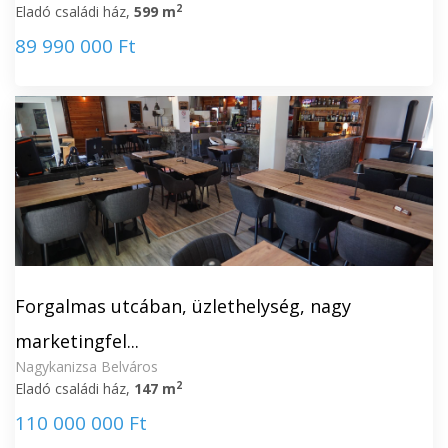
2
Eladó családi ház,
599 m
89 990 000 Ft
Forgalmas utcában, üzlethelység, nagy
marketingfel...
Nagykanizsa Belváros
2
Eladó családi ház,
147 m
110 000 000 Ft