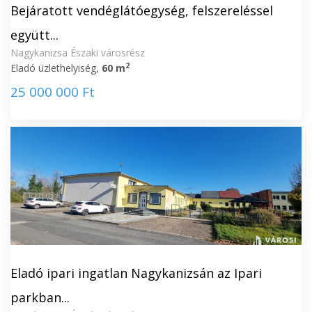
Bejáratott vendéglátóegység, felszereléssel
együtt...
Nagykanizsa Északi városrész
2
Eladó üzlethelyiség,
60 m
25 000 000 Ft
Eladó ipari ingatlan Nagykanizsán az Ipari
parkban...