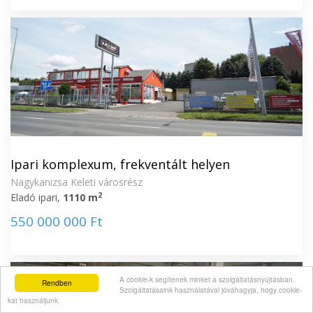
Ipari komplexum, frekventált helyen
Nagykanizsa Keleti városrész
2
Eladó ipari,
1110 m
550 000 000 Ft
A cookie-k segítenek minket a szolgáltatásnyújtásban.
Rendben
Szolgáltatásaink használatával jóváhagyja, hogy cookie-
kat használjunk.