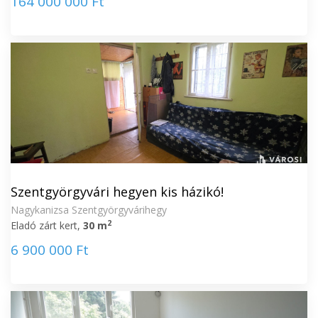
164 000 000 Ft
Szentgyörgyvári hegyen kis házikó!
Nagykanizsa Szentgyörgyvárihegy
2
Eladó zárt kert,
30 m
6 900 000 Ft