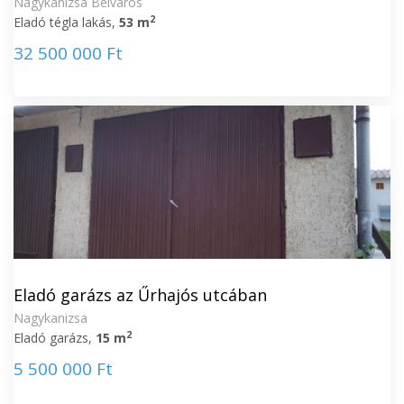
Nagykanizsa Belváros
2
Eladó tégla lakás,
53 m
32 500 000 Ft
Eladó garázs az Űrhajós utcában
Nagykanizsa
2
Eladó garázs,
15 m
5 500 000 Ft