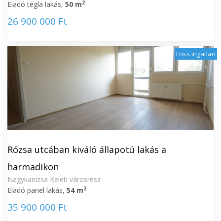
2
Eladó tégla lakás,
50 m
26 900 000 Ft
Friss ingatlan
Rózsa utcában kiváló állapotú lakás a
harmadikon
Nagykanizsa Keleti városrész
2
Eladó panel lakás,
54 m
35 900 000 Ft