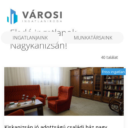
Eladó ingatlanok
INGATLANJAINK
MUNKATÁRSAINK
Nagykanizsán!
40 találat
Friss ingatlan
Kiskanizsán jó adottságú családi ház nagy