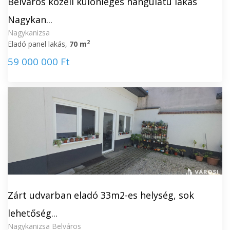
Belváros közeli különleges hangulatú lakás
Nagykan...
Nagykanizsa
2
Eladó panel lakás,
70 m
59 000 000 Ft
Zárt udvarban eladó 33m2-es helység, sok
lehetőség...
Nagykanizsa Belváros