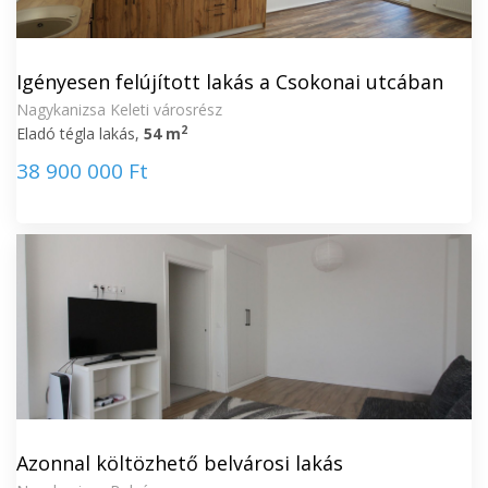
Igényesen felújított lakás a Csokonai utcában
Nagykanizsa Keleti városrész
2
Eladó tégla lakás,
54 m
38 900 000 Ft
Azonnal költözhető belvárosi lakás