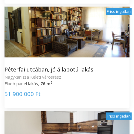
Friss ingatlan
Péterfai utcában, jó állapotú lakás
Nagykanizsa Keleti városrész
2
Eladó panel lakás,
76 m
51 900 000 Ft
Friss ingatlan