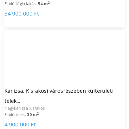
2
Eladó tégla lakás,
54 m
34 900 000 Ft
Kanizsa, Kisfakosi városrészében külterületi
telek...
Nagykanizsa Kisfakos
2
Eladó telek,
30 m
4 900 000 Ft