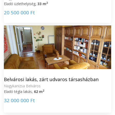
2
Eladó üzlethelyiség,
33 m
20 500 000 Ft
Belvárosi lakás, zárt udvaros társasházban
Nagykanizsa Belváros
2
Eladó tégla lakás,
62 m
32 000 000 Ft