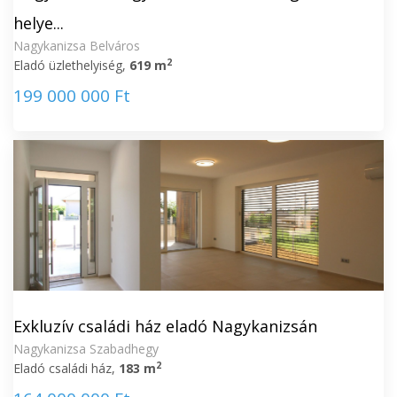
helye...
Nagykanizsa Belváros
2
Eladó üzlethelyiség,
619 m
199 000 000 Ft
Exkluzív családi ház eladó Nagykanizsán
Nagykanizsa Szabadhegy
2
Eladó családi ház,
183 m