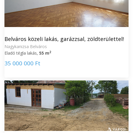
Belváros közeli lakás, garázzsal, zöldterülettel!
Nagykanizsa Belváros
2
Eladó tégla lakás,
55 m
35 000 000 Ft