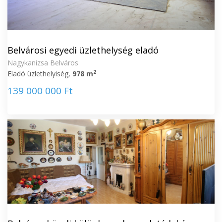
Belvárosi egyedi üzlethelység eladó
Nagykanizsa Belváros
2
Eladó üzlethelyiség,
978 m
139 000 000 Ft