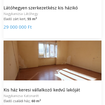
Látóhegyen szerkezetkész kis házikó
Nagykanizsa Látóhegy
2
Eladó zárt kert,
55 m
29 000 000 Ft
Kis ház keresi vállalkozó kedvű lakóját
Nagykanizsa Katonarét
2
Eladó családi ház,
60 m