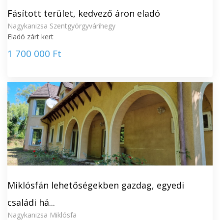
Fásított terület, kedvező áron eladó
Nagykanizsa Szentgyörgyvárihegy
Eladó zárt kert
1 700 000 Ft
Miklósfán lehetőségekben gazdag, egyedi
családi há...
Nagykanizsa Miklósfa