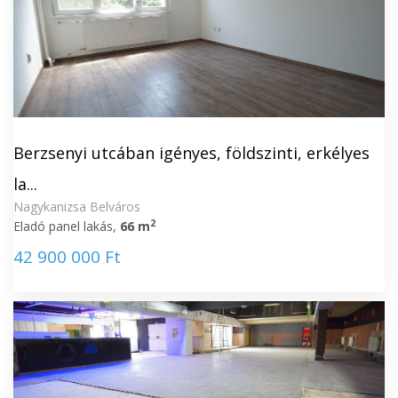
Berzsenyi utcában igényes, földszinti, erkélyes
la...
Nagykanizsa Belváros
2
Eladó panel lakás,
66 m
42 900 000 Ft