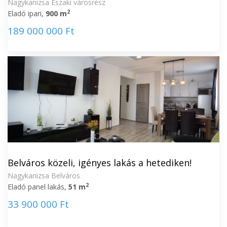
Nagykanizsa Északi városrész
2
Eladó ipari,
900 m
189 000 000 Ft
Belváros közeli, igényes lakás a hetediken!
Nagykanizsa Belváros
2
Eladó panel lakás,
51 m
33 900 000 Ft