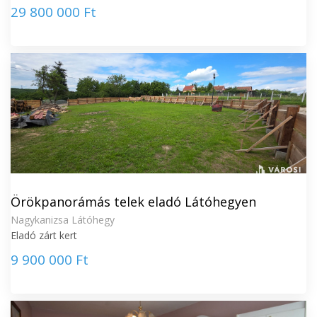
29 800 000 Ft
Örökpanorámás telek eladó Látóhegyen
Nagykanizsa Látóhegy
Eladó zárt kert
9 900 000 Ft