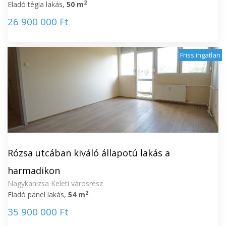
2
Eladó tégla lakás,
50 m
26 900 000 Ft
Friss ingatlan
Rózsa utcában kiváló állapotú lakás a
harmadikon
Nagykanizsa Keleti városrész
2
Eladó panel lakás,
54 m
35 900 000 Ft