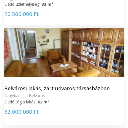
2
Eladó üzlethelyiség,
33 m
20 500 000 Ft
Belvárosi lakás, zárt udvaros társasházban
Nagykanizsa Belváros
2
Eladó tégla lakás,
62 m
32 000 000 Ft