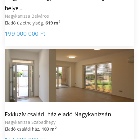
helye...
Nagykanizsa Belváros
2
Eladó üzlethelyiség,
619 m
199 000 000 Ft
Exkluzív családi ház eladó Nagykanizsán
Nagykanizsa Szabadhegy
2
Eladó családi ház,
183 m