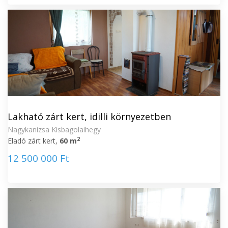
Lakható zárt kert, idilli környezetben
Nagykanizsa Kisbagolaihegy
2
Eladó zárt kert,
60 m
12 500 000 Ft