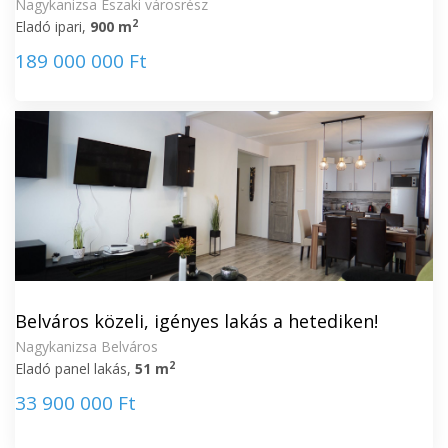
Nagykanizsa Északi városrész
2
Eladó ipari,
900 m
189 000 000 Ft
Belváros közeli, igényes lakás a hetediken!
Nagykanizsa Belváros
2
Eladó panel lakás,
51 m
33 900 000 Ft