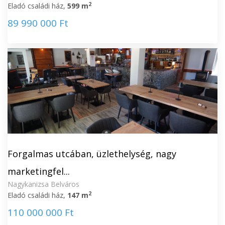
2
Eladó családi ház,
599 m
89 990 000 Ft
Forgalmas utcában, üzlethelység, nagy
marketingfel...
Nagykanizsa Belváros
2
Eladó családi ház,
147 m
110 000 000 Ft