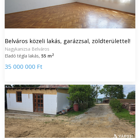
Belváros közeli lakás, garázzsal, zöldterülettel!
Nagykanizsa Belváros
2
Eladó tégla lakás,
55 m
35 000 000 Ft