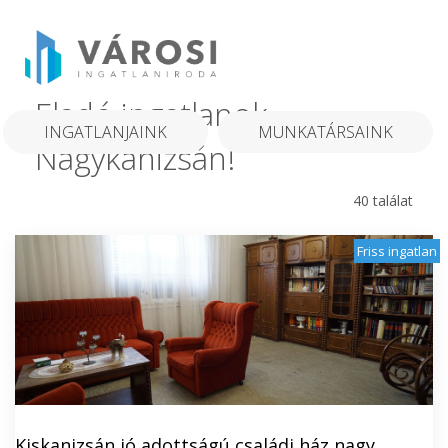
Eladó ingatlanok
INGATLANJAINK
MUNKATÁRSAINK
Nagykanizsán!
40 találat
Friss ingatlan
Kiskanizsán jó adottságú családi ház nagy