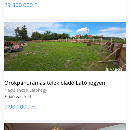
29 800 000 Ft
Örökpanorámás telek eladó Látóhegyen
Nagykanizsa Látóhegy
Eladó zárt kert
9 900 000 Ft