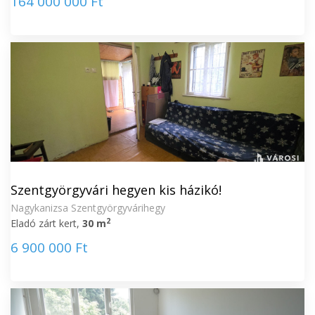
164 000 000 Ft
Szentgyörgyvári hegyen kis házikó!
Nagykanizsa Szentgyörgyvárihegy
2
Eladó zárt kert,
30 m
6 900 000 Ft