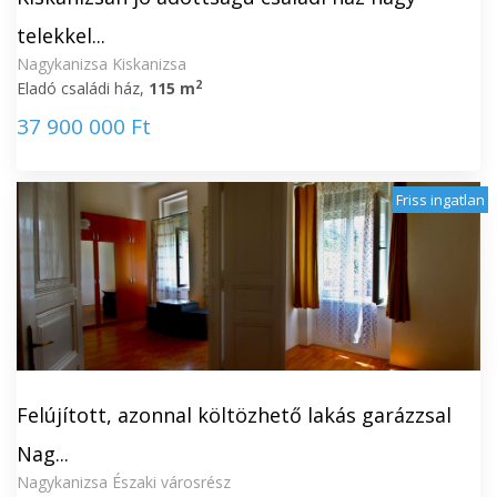
telekkel...
Nagykanizsa Kiskanizsa
2
Eladó családi ház,
115 m
37 900 000 Ft
Friss ingatlan
Felújított, azonnal költözhető lakás garázzsal
Nag...
Nagykanizsa Északi városrész