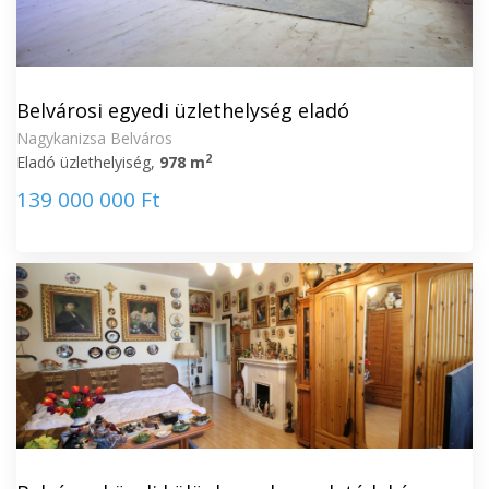
Belvárosi egyedi üzlethelység eladó
Nagykanizsa Belváros
2
Eladó üzlethelyiség,
978 m
139 000 000 Ft