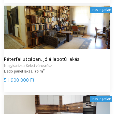
Friss ingatlan
Péterfai utcában, jó állapotú lakás
Nagykanizsa Keleti városrész
2
Eladó panel lakás,
76 m
51 900 000 Ft
Friss ingatlan