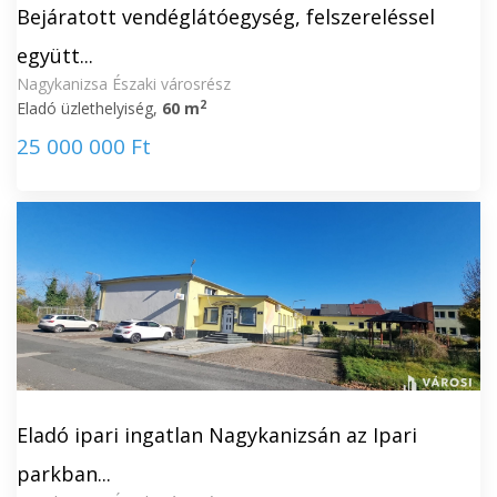
Bejáratott vendéglátóegység, felszereléssel
együtt...
Nagykanizsa Északi városrész
2
Eladó üzlethelyiség,
60 m
25 000 000 Ft
Eladó ipari ingatlan Nagykanizsán az Ipari
parkban...