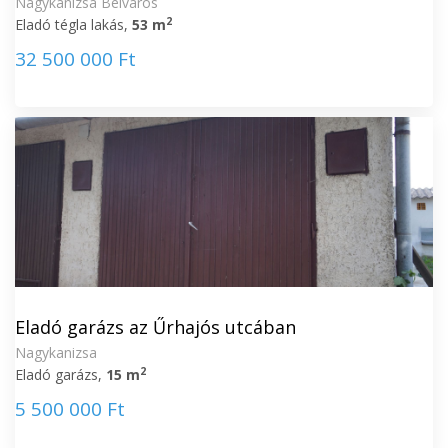
Nagykanizsa Belváros
2
Eladó tégla lakás,
53 m
32 500 000 Ft
Eladó garázs az Űrhajós utcában
Nagykanizsa
2
Eladó garázs,
15 m
5 500 000 Ft