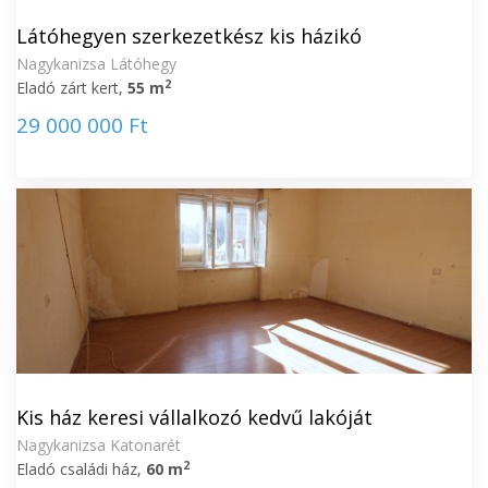
Látóhegyen szerkezetkész kis házikó
Nagykanizsa Látóhegy
2
Eladó zárt kert,
55 m
29 000 000 Ft
Kis ház keresi vállalkozó kedvű lakóját
Nagykanizsa Katonarét
2
Eladó családi ház,
60 m