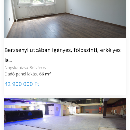
Berzsenyi utcában igényes, földszinti, erkélyes
la...
Nagykanizsa Belváros
2
Eladó panel lakás,
66 m
42 900 000 Ft