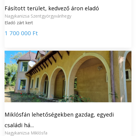
Fásított terület, kedvező áron eladó
Nagykanizsa Szentgyörgyvárihegy
Eladó zárt kert
1 700 000 Ft
Miklósfán lehetőségekben gazdag, egyedi
családi há...
Nagykanizsa Miklósfa