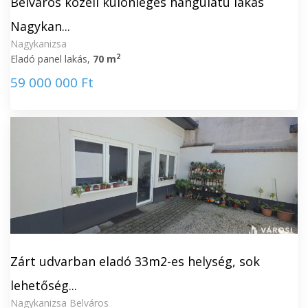
Belváros közeli különleges hangulatú lakás
Nagykan...
Nagykanizsa
2
Eladó panel lakás,
70 m
59 000 000 Ft
Zárt udvarban eladó 33m2-es helység, sok
lehetőség...
Nagykanizsa Belváros