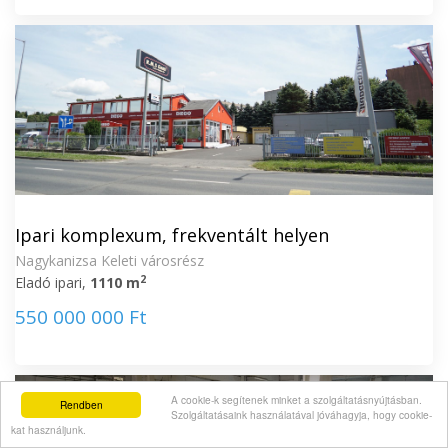
Ipari komplexum, frekventált helyen
Nagykanizsa Keleti városrész
2
Eladó ipari,
1110 m
550 000 000 Ft
A cookie-k segítenek minket a szolgáltatásnyújtásban.
Rendben
Szolgáltatásaink használatával jóváhagyja, hogy cookie-
kat használjunk.