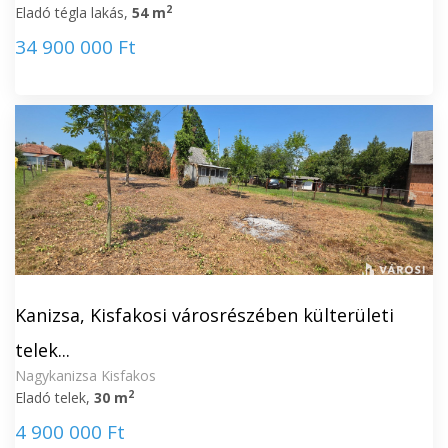
2
Eladó tégla lakás,
54 m
34 900 000 Ft
Kanizsa, Kisfakosi városrészében külterületi
telek...
Nagykanizsa Kisfakos
2
Eladó telek,
30 m
4 900 000 Ft