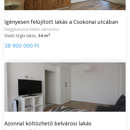
Igényesen felújított lakás a Csokonai utcában
Nagykanizsa Keleti városrész
2
Eladó tégla lakás,
54 m
38 900 000 Ft
Azonnal költözhető belvárosi lakás