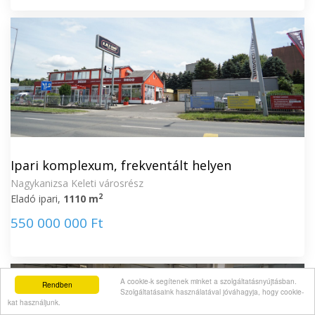
Ipari komplexum, frekventált helyen
Nagykanizsa Keleti városrész
2
Eladó ipari,
1110 m
550 000 000 Ft
A cookie-k segítenek minket a szolgáltatásnyújtásban.
Rendben
Szolgáltatásaink használatával jóváhagyja, hogy cookie-
kat használjunk.