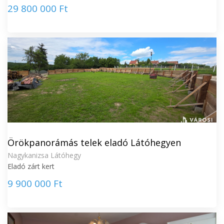
29 800 000 Ft
Örökpanorámás telek eladó Látóhegyen
Nagykanizsa Látóhegy
Eladó zárt kert
9 900 000 Ft