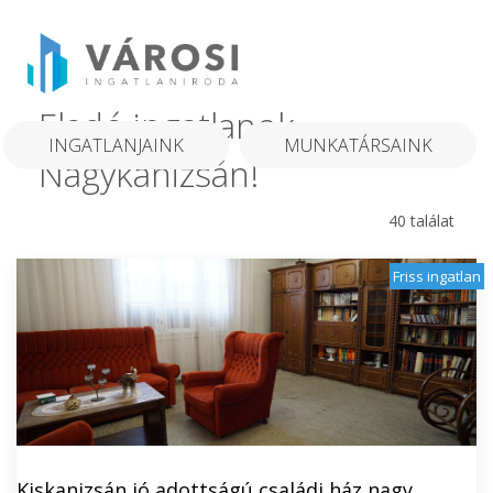
Eladó ingatlanok
INGATLANJAINK
MUNKATÁRSAINK
Nagykanizsán!
40 találat
Friss ingatlan
Kiskanizsán jó adottságú családi ház nagy