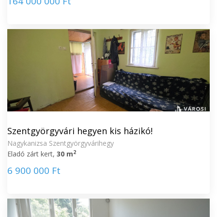
164 000 000 Ft
Szentgyörgyvári hegyen kis házikó!
Nagykanizsa Szentgyörgyvárihegy
2
Eladó zárt kert,
30 m
6 900 000 Ft