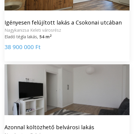
Igényesen felújított lakás a Csokonai utcában
Nagykanizsa Keleti városrész
2
Eladó tégla lakás,
54 m
38 900 000 Ft
Azonnal költözhető belvárosi lakás