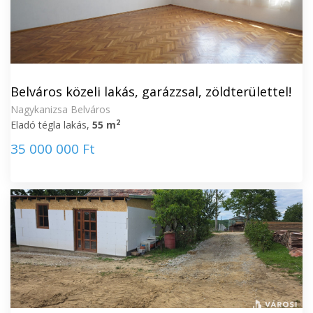
Belváros közeli lakás, garázzsal, zöldterülettel!
Nagykanizsa Belváros
2
Eladó tégla lakás,
55 m
35 000 000 Ft