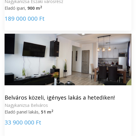
Nagykanizsa Északi városrész
2
Eladó ipari,
900 m
189 000 000 Ft
Belváros közeli, igényes lakás a hetediken!
Nagykanizsa Belváros
2
Eladó panel lakás,
51 m
33 900 000 Ft