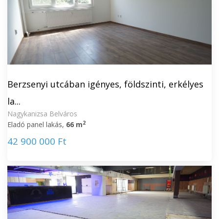
Berzsenyi utcában igényes, földszinti, erkélyes
la...
Nagykanizsa Belváros
2
Eladó panel lakás,
66 m
42 900 000 Ft