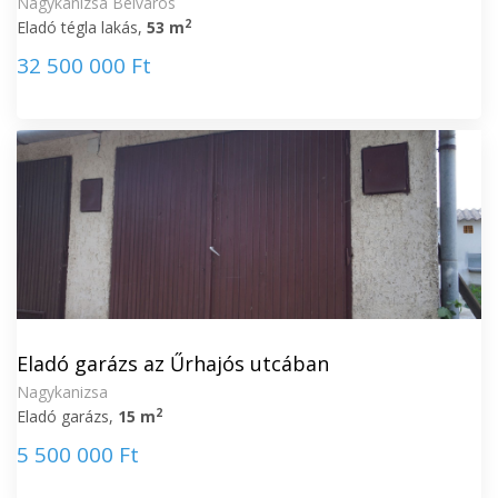
Nagykanizsa Belváros
2
Eladó tégla lakás,
53 m
32 500 000 Ft
Eladó garázs az Űrhajós utcában
Nagykanizsa
2
Eladó garázs,
15 m
5 500 000 Ft