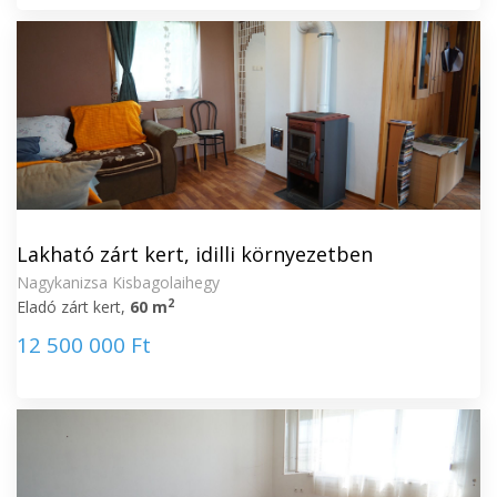
Lakható zárt kert, idilli környezetben
Nagykanizsa Kisbagolaihegy
2
Eladó zárt kert,
60 m
12 500 000 Ft