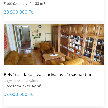
2
Eladó üzlethelyiség,
33 m
20 500 000 Ft
Belvárosi lakás, zárt udvaros társasházban
Nagykanizsa Belváros
2
Eladó tégla lakás,
62 m
32 000 000 Ft