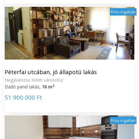
Friss ingatlan
Péterfai utcában, jó állapotú lakás
Nagykanizsa Keleti városrész
2
Eladó panel lakás,
76 m
51 900 000 Ft
Friss ingatlan