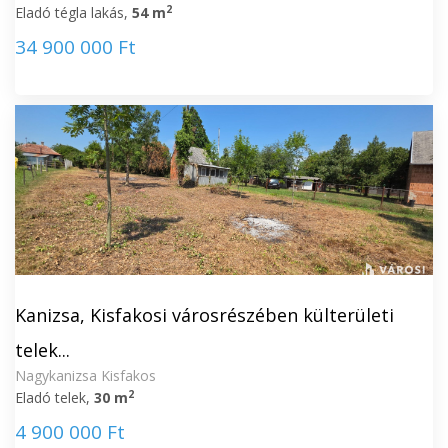
2
Eladó tégla lakás,
54 m
34 900 000 Ft
Kanizsa, Kisfakosi városrészében külterületi
telek...
Nagykanizsa Kisfakos
2
Eladó telek,
30 m
4 900 000 Ft