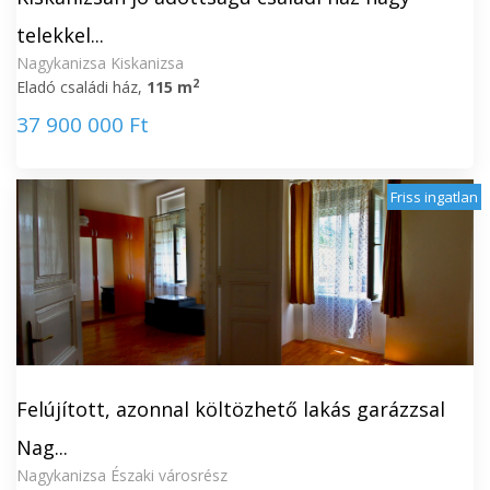
telekkel...
Nagykanizsa Kiskanizsa
2
Eladó családi ház,
115 m
37 900 000 Ft
Friss ingatlan
Felújított, azonnal költözhető lakás garázzsal
Nag...
Nagykanizsa Északi városrész