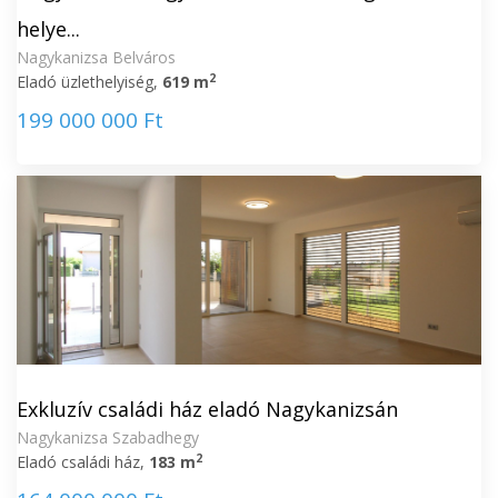
helye...
Nagykanizsa Belváros
2
Eladó üzlethelyiség,
619 m
199 000 000 Ft
Exkluzív családi ház eladó Nagykanizsán
Nagykanizsa Szabadhegy
2
Eladó családi ház,
183 m