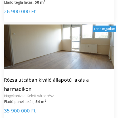
2
Eladó tégla lakás,
50 m
26 900 000 Ft
Friss ingatlan
Rózsa utcában kiváló állapotú lakás a
harmadikon
Nagykanizsa Keleti városrész
2
Eladó panel lakás,
54 m
35 900 000 Ft