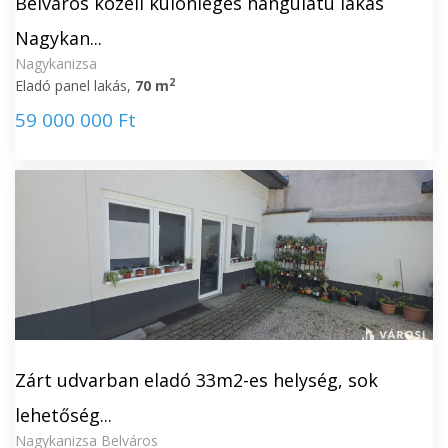
Belváros közeli különleges hangulatú lakás
Nagykan...
Nagykanizsa
2
Eladó panel lakás,
70 m
59 000 000 Ft
Zárt udvarban eladó 33m2-es helység, sok
lehetőség...
Nagykanizsa Belváros