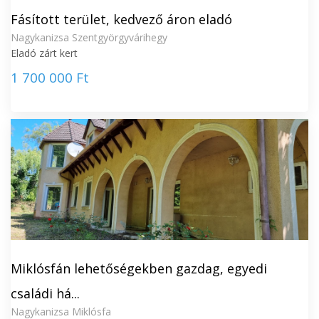
Fásított terület, kedvező áron eladó
Nagykanizsa Szentgyörgyvárihegy
Eladó zárt kert
1 700 000 Ft
Miklósfán lehetőségekben gazdag, egyedi
családi há...
Nagykanizsa Miklósfa