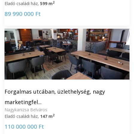
2
Eladó családi ház,
599 m
89 990 000 Ft
Forgalmas utcában, üzlethelység, nagy
marketingfel...
Nagykanizsa Belváros
2
Eladó családi ház,
147 m
110 000 000 Ft