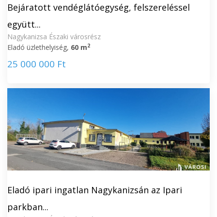
Bejáratott vendéglátóegység, felszereléssel
együtt...
Nagykanizsa Északi városrész
2
Eladó üzlethelyiség,
60 m
25 000 000 Ft
Eladó ipari ingatlan Nagykanizsán az Ipari
parkban...