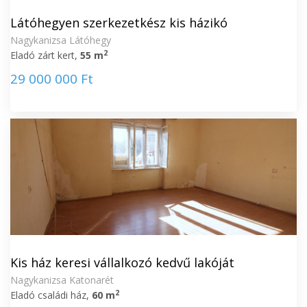
Látóhegyen szerkezetkész kis házikó
Nagykanizsa Látóhegy
2
Eladó zárt kert,
55 m
29 000 000 Ft
Kis ház keresi vállalkozó kedvű lakóját
Nagykanizsa Katonarét
2
Eladó családi ház,
60 m