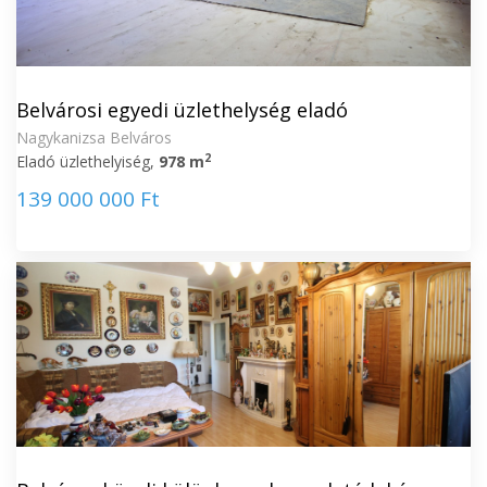
Belvárosi egyedi üzlethelység eladó
Nagykanizsa Belváros
2
Eladó üzlethelyiség,
978 m
139 000 000 Ft