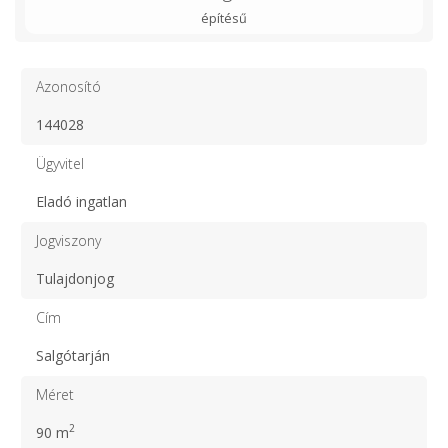
építésű
Azonosító
144028
Ügyvitel
Eladó ingatlan
Jogviszony
Tulajdonjog
Cím
Salgótarján
Méret
2
90 m