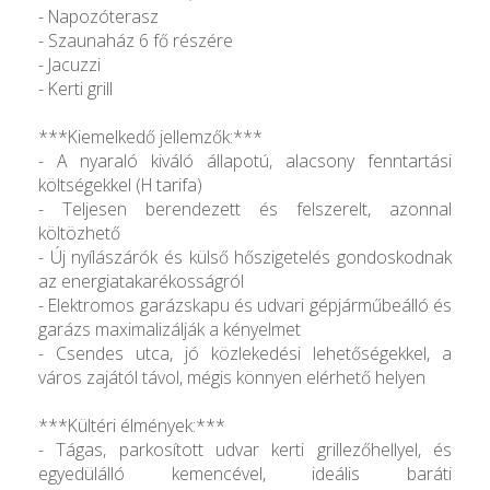
- Napozóterasz
- Szaunaház 6 fő részére
- Jacuzzi
- Kerti grill
***Kiemelkedő jellemzők:***
- A nyaraló kiváló állapotú, alacsony fenntartási
költségekkel (H tarifa)
- Teljesen berendezett és felszerelt, azonnal
költözhető
- Új nyílászárók és külső hőszigetelés gondoskodnak
az energiatakarékosságról
- Elektromos garázskapu és udvari gépjárműbeálló és
garázs maximalizálják a kényelmet
- Csendes utca, jó közlekedési lehetőségekkel, a
város zajától távol, mégis könnyen elérhető helyen
***Kültéri élmények:***
- Tágas, parkosított udvar kerti grillezőhellyel, és
egyedülálló kemencével, ideális baráti