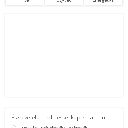
Észrevétel a hirdetéssel kapcsolatban
Az ingatlant már eladták vagy kiadták.