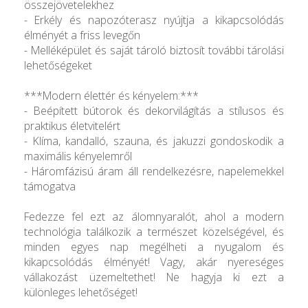
összejövetelekhez
- Erkély és napozóterasz nyújtja a kikapcsolódás
élményét a friss levegőn
- Melléképület és saját tároló biztosít további tárolási
lehetőségeket
***Modern élettér és kényelem:***
- Beépített bútorok és dekorvilágítás a stílusos és
praktikus életvitelért
- Klíma, kandalló, szauna, és jakuzzi gondoskodik a
maximális kényelemről
- Háromfázisú áram áll rendelkezésre, napelemekkel
támogatva
Fedezze fel ezt az álomnyaralót, ahol a modern
technológia találkozik a természet közelségével, és
minden egyes nap megélheti a nyugalom és
kikapcsolódás élményét! Vagy, akár nyereséges
vállakozást üzemeltethet! Ne hagyja ki ezt a
különleges lehetőséget!