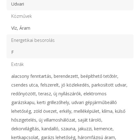
Udvari
Közművek
Víz, Áram
Energetikai besorolás
F
Extrák
alacsony fenntartás, berendezett, beépíthető tetőtér,
csendes utca, felszerelt, jó közlekedés, parkosított udvar,
redőnyözött, terasz, új nyílászárók, elektromos
garázskapu, kerti grillezőhely, udvari gépjárműbeálló
lehetőség, zöld övezet, erkély, melléképület, klíma, külső
hőszigetelés, új villamoshálózat, saját tároló,
dekorvilágítás, kandalló, szauna, jakuzzi, kemence,
kertkapcsolat, garázs lehetőség, háromfázisú áram,