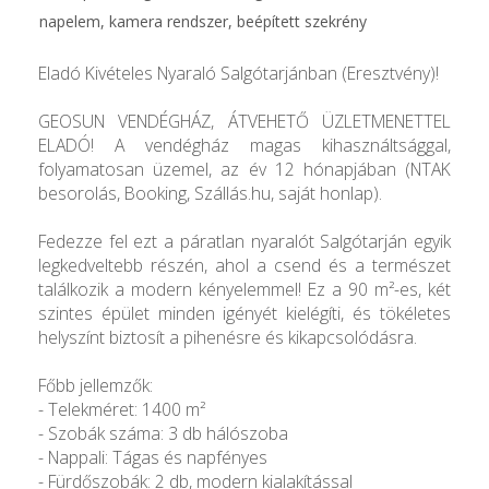
napelem, kamera rendszer, beépített szekrény
Eladó Kivételes Nyaraló Salgótarjánban (Eresztvény)!
GEOSUN VENDÉGHÁZ, ÁTVEHETŐ ÜZLETMENETTEL
ELADÓ! A vendégház magas kihasználtsággal,
folyamatosan üzemel, az év 12 hónapjában (NTAK
besorolás, Booking, Szállás.hu, saját honlap).
Fedezze fel ezt a páratlan nyaralót Salgótarján egyik
legkedveltebb részén, ahol a csend és a természet
találkozik a modern kényelemmel! Ez a 90 m²-es, két
szintes épület minden igényét kielégíti, és tökéletes
helyszínt biztosít a pihenésre és kikapcsolódásra.
Főbb jellemzők:
- Telekméret: 1400 m²
- Szobák száma: 3 db hálószoba
- Nappali: Tágas és napfényes
- Fürdőszobák: 2 db, modern kialakítással