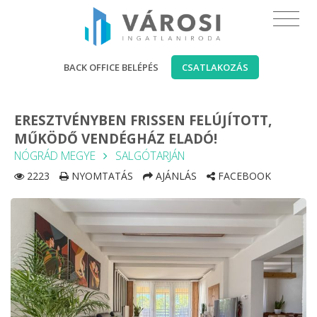
BACK OFFICE BELÉPÉS
CSATLAKOZÁS
ERESZTVÉNYBEN FRISSEN FELÚJÍTOTT,
MŰKÖDŐ VENDÉGHÁZ ELADÓ!
NÓGRÁD MEGYE
SALGÓTARJÁN
2223
NYOMTATÁS
AJÁNLÁS
FACEBOOK