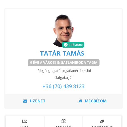
PRÉMIUM
TATÁR TAMÁS
9 ÉVE A VÁROSI INGATLANIRODA TAGJA
Régióigazgató, ingatlanértékesítő
Salgótarján
+36 (70) 439 8123
ÜZENET
MEGBÍZOM
Hitel
Ügyvéd
Energetika