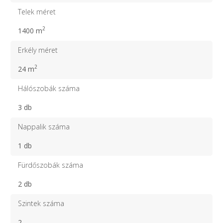
Telek méret
2
1400 m
Erkély méret
2
24 m
Hálószobák száma
3 db
Nappalik száma
1 db
Fürdőszobák száma
2 db
Szintek száma
2