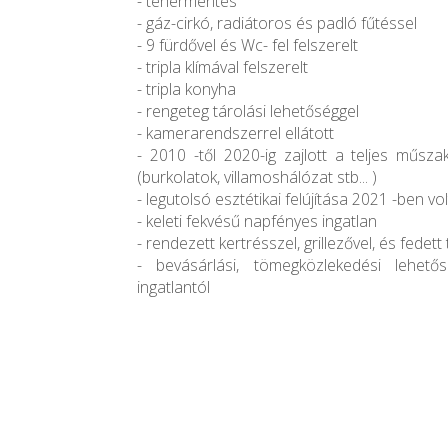
- tehermentes
- gáz-cirkó, radiátoros és padló fűtéssel
- 9 fürdővel és Wc- fel felszerelt
- tripla klímával felszerelt
- tripla konyha
- rengeteg tárolási lehetőséggel
- kamerarendszerrel ellátott
- 2010 -től 2020-ig zajlott a teljes műszak
(burkolatok, villamoshálózat stb... )
- legutolsó esztétikai felújítása 2021 -ben vol
- keleti fekvésű napfényes ingatlan
- rendezett kertrésszel, grillezővel, és fedett
- bevásárlási, tömegközlekedési lehet
ingatlantól