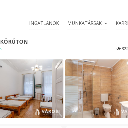
INGATLANOK
MUNKATÁRSAK
KARR
I KÖRÚTON
S
32