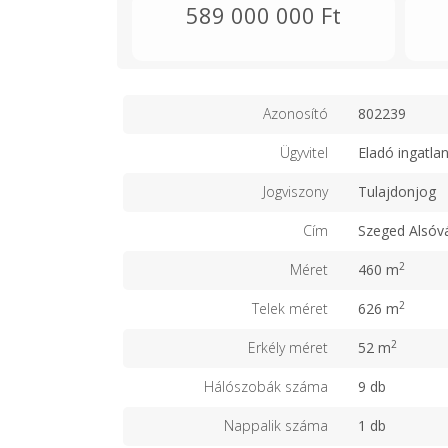
589 000 000 Ft
Azonosító
802239
Ügyvitel
Eladó ingatla
Jogviszony
Tulajdonjog
Cím
Szeged Alsóv
2
Méret
460 m
2
Telek méret
626 m
2
Erkély méret
52 m
Hálószobák száma
9 db
Nappalik száma
1 db