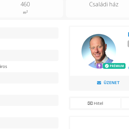
460
Családi ház
2
m
n
áros
PRÉMIUM
ÜZENET
Hitel