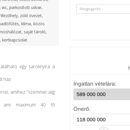
 wc, parkosított udvar,
rillezőhely, zöld övezet,
 padlófűtés, klíma, közös
lamoshálózat, saját tároló,
, kertkapcsolat
található egy saroknyira a
di ház
érrel, amihez "szemmel alig
a, ami maximum 40 fő