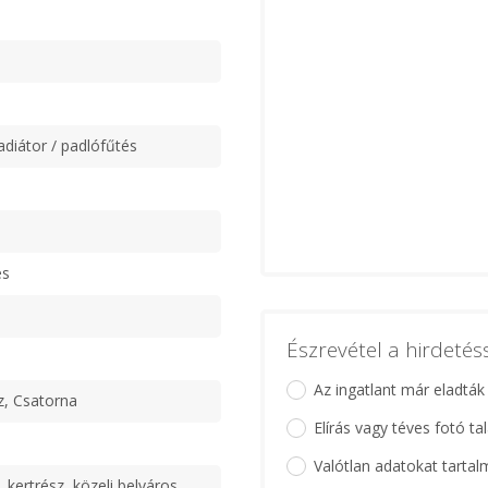
adiátor / padlófűtés
es
Észrevétel a hirdeté
Az ingatlant már eladták
z, Csatorna
Elírás vagy téves fotó ta
Valótlan adatokat tartal
 kertrész, közeli belváros,