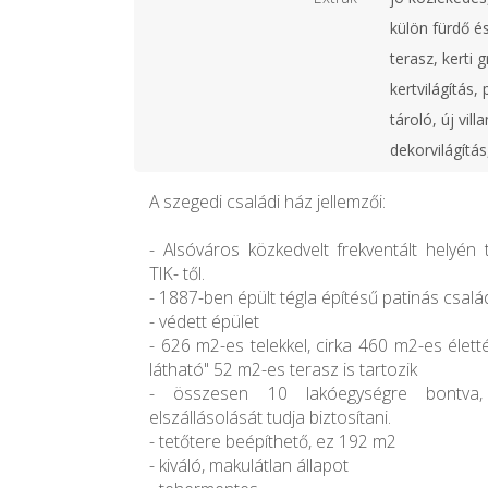
külön fürdő és
terasz, kerti g
kertvilágítás,
tároló, új vil
dekorvilágítás
A szegedi családi ház jellemzői:
- Alsóváros közkedvelt frekventált helyén 
TIK- től.
- 1887-ben épült tégla építésű patinás csalá
- védett épület
- 626 m2-es telekkel, cirka 460 m2-es élett
látható" 52 m2-es terasz is tartozik
- összesen 10 lakóegységre bontv
elszállásolását tudja biztosítani.
- tetőtere beépíthető, ez 192 m2
- kiváló, makulátlan állapot