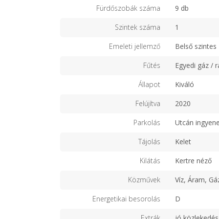
Fürdőszobák száma
9 db
Szintek száma
1
Emeleti jellemző
Belső szintes
Fűtés
Egyedi gáz / r
Állapot
Kiváló
Felújítva
2020
Parkolás
Utcán ingyen
Tájolás
Kelet
Kilátás
Kertre néző
Közművek
Víz, Áram, Gá
Energetikai besorolás
D
Extrák
jó közlekedés,