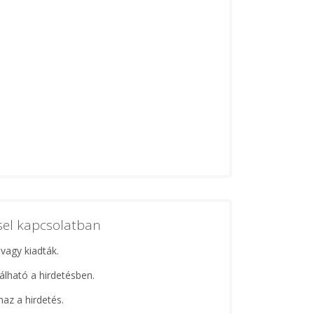
ssel kapcsolatban
 vagy kiadták.
lálható a hirdetésben.
maz a hirdetés.