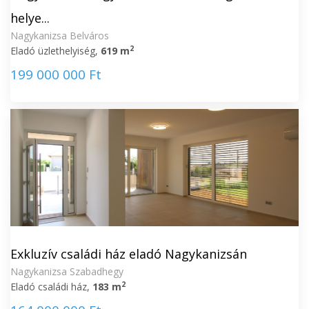
helye...
Nagykanizsa Belváros
2
Eladó üzlethelyiség,
619 m
199 000 000 Ft
Exkluzív családi ház eladó Nagykanizsán
Nagykanizsa Szabadhegy
2
Eladó családi ház,
183 m