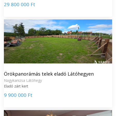
29 800 000 Ft
Örökpanorámás telek eladó Látóhegyen
Nagykanizsa Látóhegy
Eladó zárt kert
9 900 000 Ft