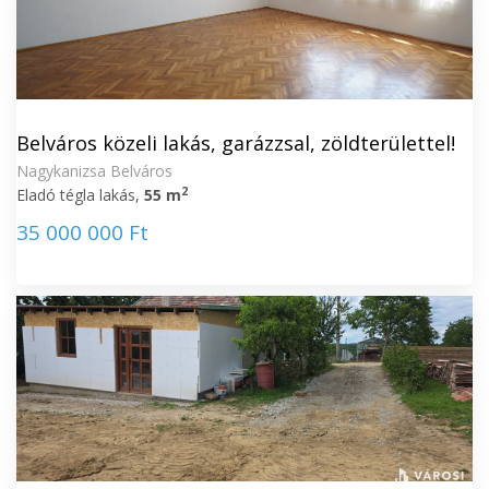
Belváros közeli lakás, garázzsal, zöldterülettel!
Nagykanizsa Belváros
2
Eladó tégla lakás,
55 m
35 000 000 Ft