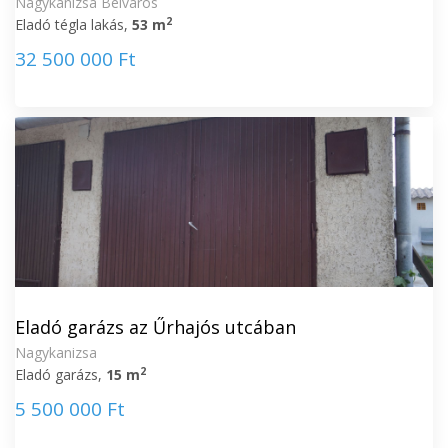
Nagykanizsa Belváros
2
Eladó tégla lakás,
53 m
32 500 000 Ft
Eladó garázs az Űrhajós utcában
Nagykanizsa
2
Eladó garázs,
15 m
5 500 000 Ft