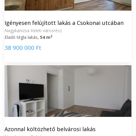
Igényesen felújított lakás a Csokonai utcában
Nagykanizsa Keleti városrész
2
Eladó tégla lakás,
54 m
38 900 000 Ft
Azonnal költözhető belvárosi lakás