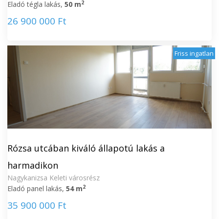
2
Eladó tégla lakás,
50 m
26 900 000 Ft
Friss ingatlan
Rózsa utcában kiváló állapotú lakás a
harmadikon
Nagykanizsa Keleti városrész
2
Eladó panel lakás,
54 m
35 900 000 Ft