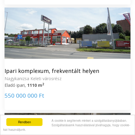
Ipari komplexum, frekventált helyen
Nagykanizsa Keleti városrész
2
Eladó ipari,
1110 m
550 000 000 Ft
A cookie-k segítenek minket a szolgáltatásnyújtásban.
Rendben
Szolgáltatásaink használatával jóváhagyja, hogy cookie-
kat használjunk.