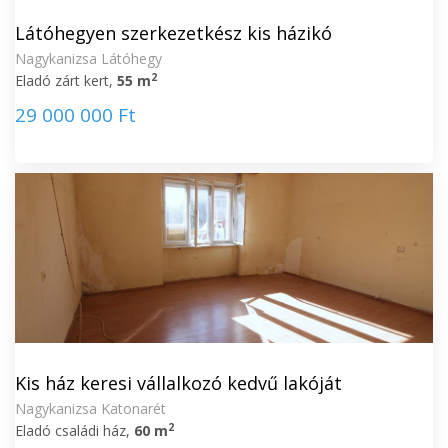
Látóhegyen szerkezetkész kis házikó
Nagykanizsa Látóhegy
2
Eladó zárt kert,
55 m
29 000 000 Ft
Kis ház keresi vállalkozó kedvű lakóját
Nagykanizsa Katonarét
2
Eladó családi ház,
60 m