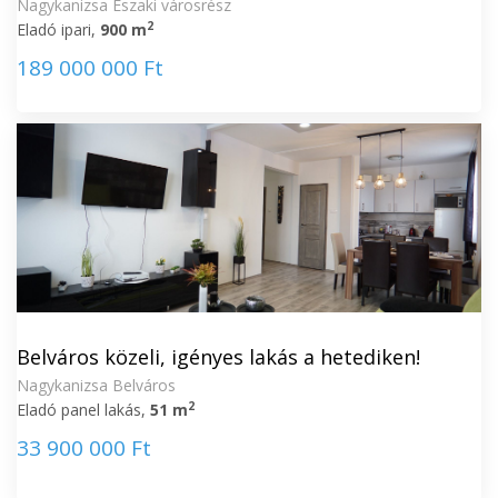
Nagykanizsa Északi városrész
2
Eladó ipari,
900 m
189 000 000 Ft
Belváros közeli, igényes lakás a hetediken!
Nagykanizsa Belváros
2
Eladó panel lakás,
51 m
33 900 000 Ft