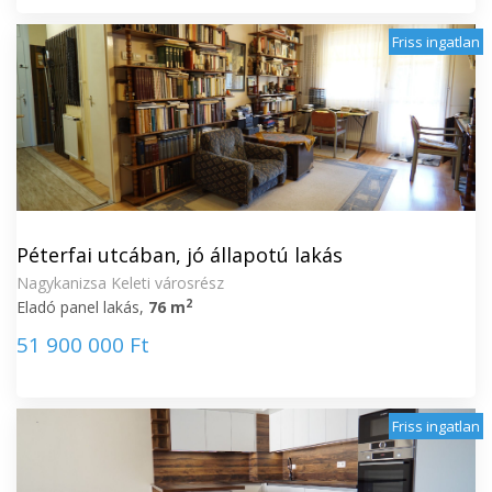
Friss ingatlan
Péterfai utcában, jó állapotú lakás
Nagykanizsa Keleti városrész
2
Eladó panel lakás,
76 m
51 900 000 Ft
Friss ingatlan