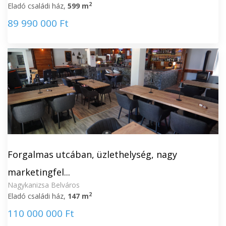
2
Eladó családi ház,
599 m
89 990 000 Ft
Forgalmas utcában, üzlethelység, nagy
marketingfel...
Nagykanizsa Belváros
2
Eladó családi ház,
147 m
110 000 000 Ft