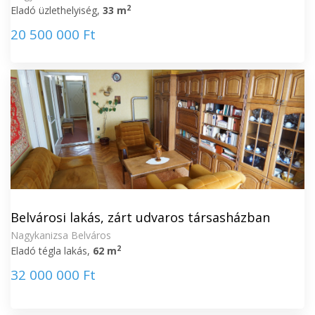
2
Eladó üzlethelyiség,
33 m
20 500 000 Ft
Belvárosi lakás, zárt udvaros társasházban
Nagykanizsa Belváros
2
Eladó tégla lakás,
62 m
32 000 000 Ft