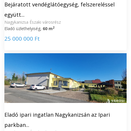
Bejáratott vendéglátóegység, felszereléssel
együtt...
Nagykanizsa Északi városrész
2
Eladó üzlethelyiség,
60 m
25 000 000 Ft
Eladó ipari ingatlan Nagykanizsán az Ipari
parkban...