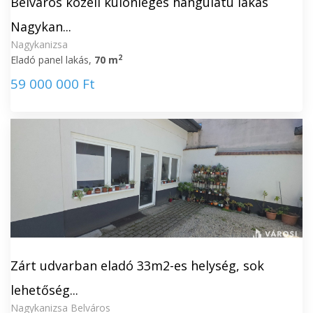
Belváros közeli különleges hangulatú lakás
Nagykan...
Nagykanizsa
2
Eladó panel lakás,
70 m
59 000 000 Ft
Zárt udvarban eladó 33m2-es helység, sok
lehetőség...
Nagykanizsa Belváros