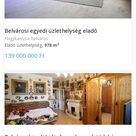
Belvárosi egyedi üzlethelység eladó
Nagykanizsa Belváros
2
Eladó üzlethelyiség,
978 m
139 000 000 Ft