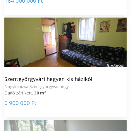
164 000 000 Ft
Szentgyörgyvári hegyen kis házikó!
Nagykanizsa Szentgyörgyvárihegy
2
Eladó zárt kert,
30 m
6 900 000 Ft