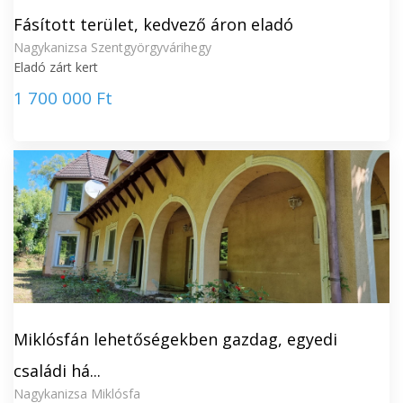
Fásított terület, kedvező áron eladó
Nagykanizsa Szentgyörgyvárihegy
Eladó zárt kert
1 700 000 Ft
Miklósfán lehetőségekben gazdag, egyedi
családi há...
Nagykanizsa Miklósfa