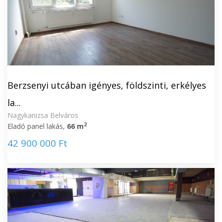
Berzsenyi utcában igényes, földszinti, erkélyes
la...
Nagykanizsa Belváros
2
Eladó panel lakás,
66 m
42 900 000 Ft