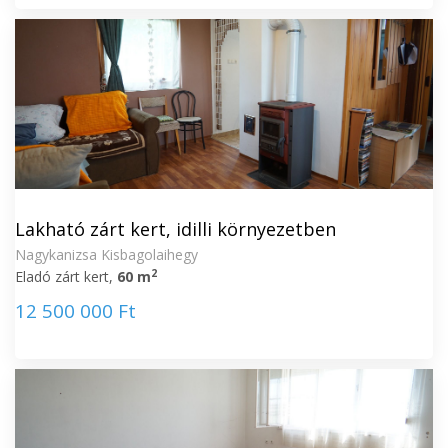
Lakható zárt kert, idilli környezetben
Nagykanizsa Kisbagolaihegy
2
Eladó zárt kert,
60 m
12 500 000 Ft