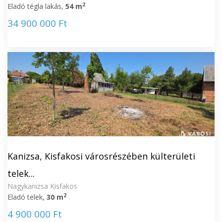
2
Eladó tégla lakás,
54 m
34 900 000 Ft
Kanizsa, Kisfakosi városrészében külterületi
telek...
Nagykanizsa Kisfakos
2
Eladó telek,
30 m
4 900 000 Ft