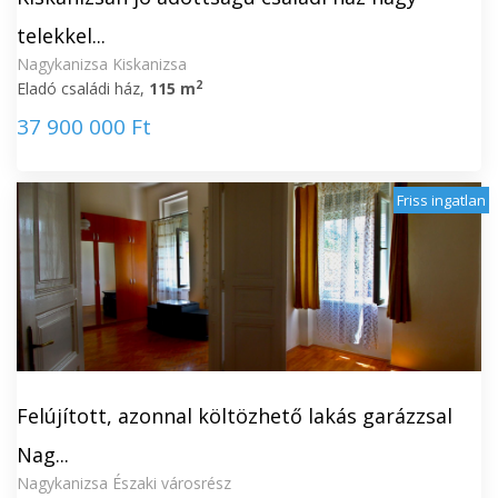
telekkel...
Nagykanizsa Kiskanizsa
2
Eladó családi ház,
115 m
37 900 000 Ft
Friss ingatlan
Felújított, azonnal költözhető lakás garázzsal
Nag...
Nagykanizsa Északi városrész