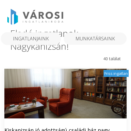
Eladó ingatlanok
INGATLANJAINK
MUNKATÁRSAINK
Nagykanizsán!
40 találat
Friss ingatlan
Kiskanizsán jó adottságú családi ház nagy