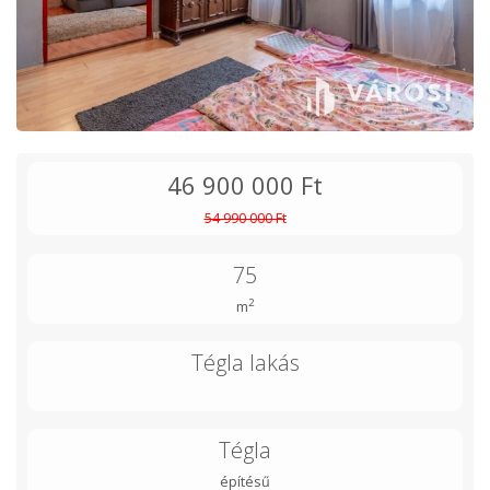
46 900 000 Ft
54 990 000 Ft
75
2
m
Tégla lakás
Tégla
építésű