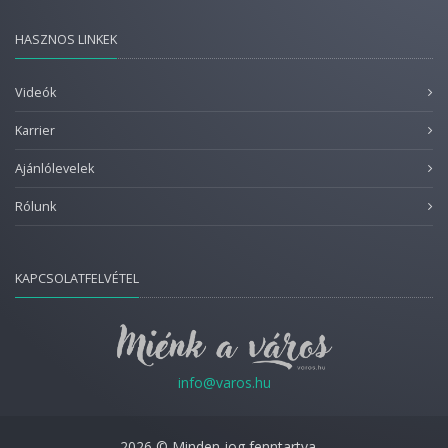
HASZNOS LINKEK
Videók
Karrier
Ajánlólevelek
Rólunk
KAPCSOLATFELVÉTEL
info@varos.hu
2026 © Minden jog fenntartva.