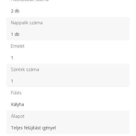
2 db
Nappalik száma
1 db
Emelet
1
Szintek száma
1
Fűtés
Kályha
Állapot
Teljes felújítást igényel