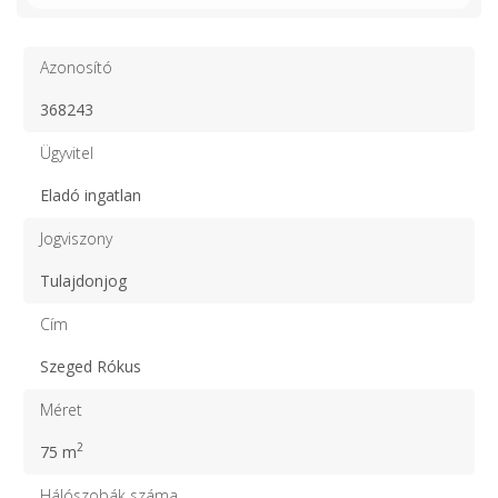
Azonosító
368243
Ügyvitel
Eladó ingatlan
Jogviszony
Tulajdonjog
Cím
Szeged Rókus
Méret
2
75 m
Hálószobák száma