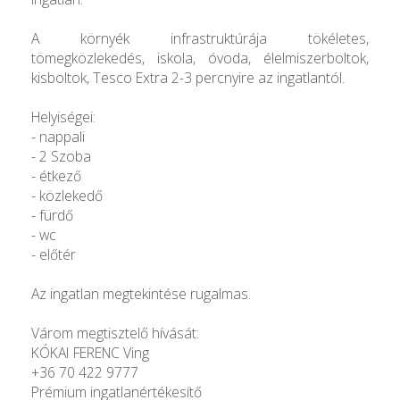
A környék infrastruktúrája tökéletes,
tömegközlekedés, iskola, óvoda, élelmiszerboltok,
kisboltok, Tesco Extra 2-3 percnyire az ingatlantól.
Helyiségei:
- nappali
- 2 Szoba
- étkező
- közlekedő
- fürdő
- wc
- előtér
Az ingatlan megtekintése rugalmas.
Várom megtisztelő hívását:
KÓKAI FERENC Ving
+36 70 422 9777
Prémium ingatlanértékesítő