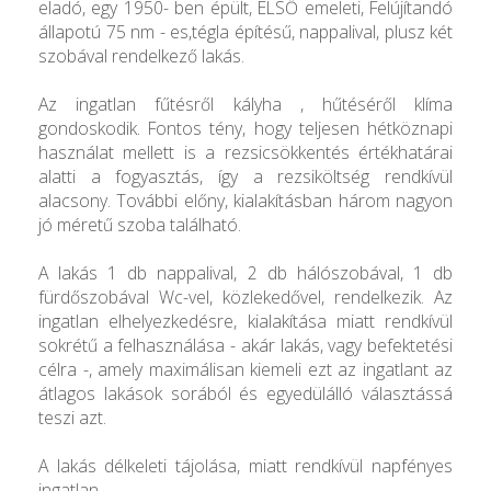
eladó, egy 1950- ben épült, ELSŐ emeleti, Felújítandó
állapotú 75 nm - es,tégla építésű, nappalival, plusz két
szobával rendelkező lakás.
Az ingatlan fűtésről kályha , hűtéséről klíma
gondoskodik. Fontos tény, hogy teljesen hétköznapi
használat mellett is a rezsicsökkentés értékhatárai
alatti a fogyasztás, így a rezsiköltség rendkívül
alacsony. További előny, kialakításban három nagyon
jó méretű szoba található.
A lakás 1 db nappalival, 2 db hálószobával, 1 db
fürdőszobával Wc-vel, közlekedővel, rendelkezik. Az
ingatlan elhelyezkedésre, kialakítása miatt rendkívül
sokrétű a felhasználása - akár lakás, vagy befektetési
célra -, amely maximálisan kiemeli ezt az ingatlant az
átlagos lakások sorából és egyedülálló választássá
teszi azt.
A lakás délkeleti tájolása, miatt rendkívül napfényes
ingatlan.