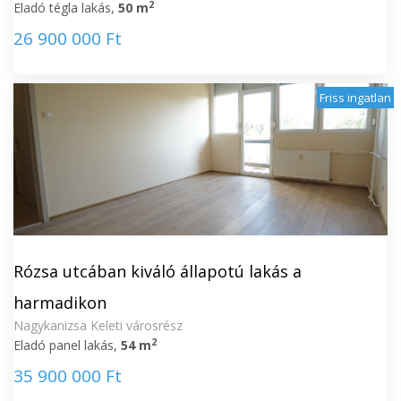
2
Eladó tégla lakás,
50 m
26 900 000 Ft
Friss ingatlan
Rózsa utcában kiváló állapotú lakás a
harmadikon
Nagykanizsa Keleti városrész
2
Eladó panel lakás,
54 m
35 900 000 Ft