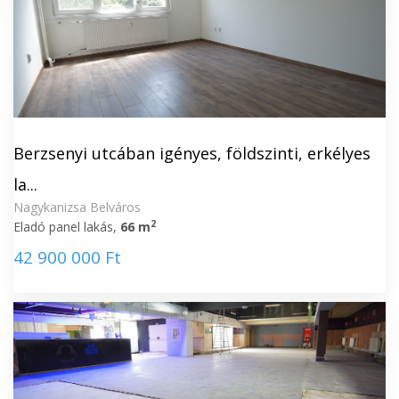
Berzsenyi utcában igényes, földszinti, erkélyes
la...
Nagykanizsa Belváros
2
Eladó panel lakás,
66 m
42 900 000 Ft