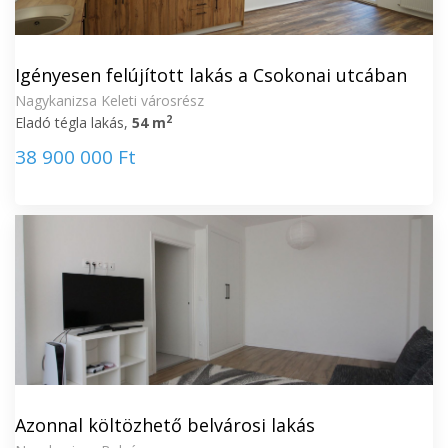
Igényesen felújított lakás a Csokonai utcában
Nagykanizsa Keleti városrész
2
Eladó tégla lakás,
54 m
38 900 000 Ft
Azonnal költözhető belvárosi lakás