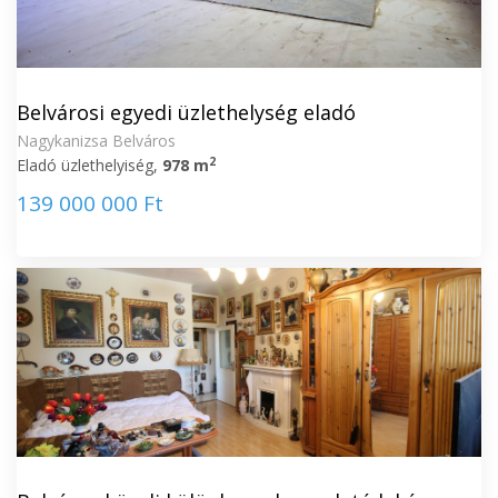
Belvárosi egyedi üzlethelység eladó
Nagykanizsa Belváros
2
Eladó üzlethelyiség,
978 m
139 000 000 Ft