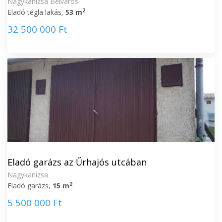
Nagykanizsa Belváros
2
Eladó tégla lakás,
53 m
32 500 000 Ft
Eladó garázs az Űrhajós utcában
Nagykanizsa
2
Eladó garázs,
15 m
5 500 000 Ft