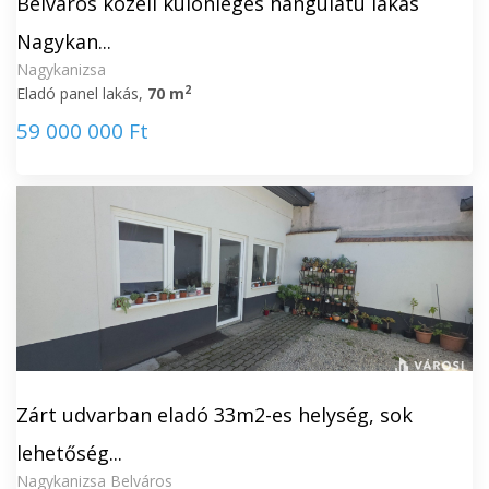
Belváros közeli különleges hangulatú lakás
Nagykan...
Nagykanizsa
2
Eladó panel lakás,
70 m
59 000 000 Ft
Zárt udvarban eladó 33m2-es helység, sok
lehetőség...
Nagykanizsa Belváros