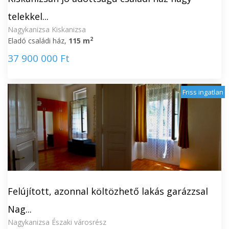
telekkel...
Nagykanizsa Kiskanizsa
2
Eladó családi ház,
115 m
37 900 000 Ft
Friss ingatlan
Felújított, azonnal költözhető lakás garázzsal
Nag...
Nagykanizsa Északi városrész