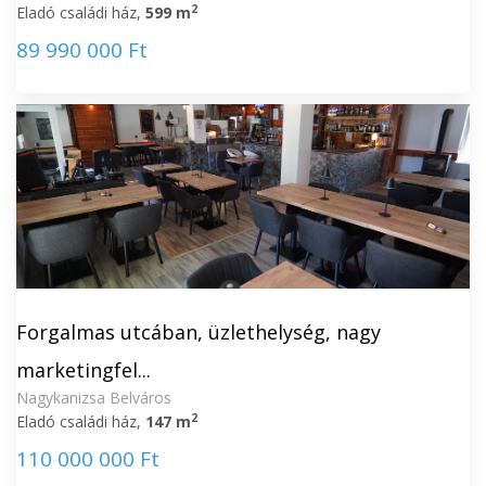
2
Eladó családi ház,
599 m
89 990 000 Ft
Forgalmas utcában, üzlethelység, nagy
marketingfel...
Nagykanizsa Belváros
2
Eladó családi ház,
147 m
110 000 000 Ft