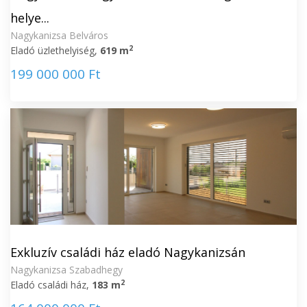
helye...
Nagykanizsa Belváros
2
Eladó üzlethelyiség,
619 m
199 000 000 Ft
Exkluzív családi ház eladó Nagykanizsán
Nagykanizsa Szabadhegy
2
Eladó családi ház,
183 m