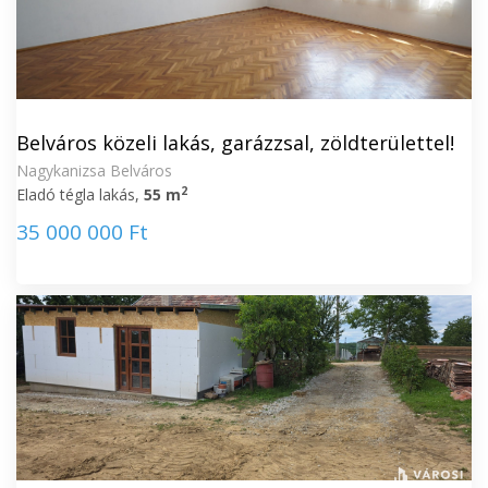
Belváros közeli lakás, garázzsal, zöldterülettel!
Nagykanizsa Belváros
2
Eladó tégla lakás,
55 m
35 000 000 Ft