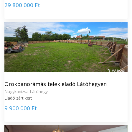
29 800 000 Ft
Örökpanorámás telek eladó Látóhegyen
Nagykanizsa Látóhegy
Eladó zárt kert
9 900 000 Ft