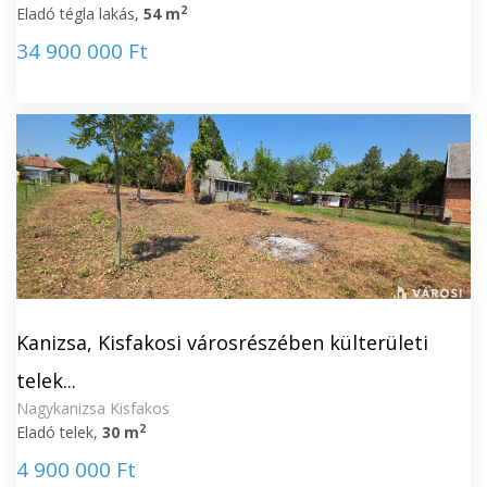
2
Eladó tégla lakás,
54 m
34 900 000 Ft
Kanizsa, Kisfakosi városrészében külterületi
telek...
Nagykanizsa Kisfakos
2
Eladó telek,
30 m
4 900 000 Ft