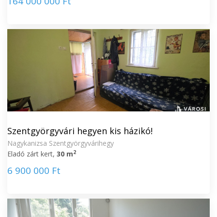
164 000 000 Ft
Szentgyörgyvári hegyen kis házikó!
Nagykanizsa Szentgyörgyvárihegy
2
Eladó zárt kert,
30 m
6 900 000 Ft