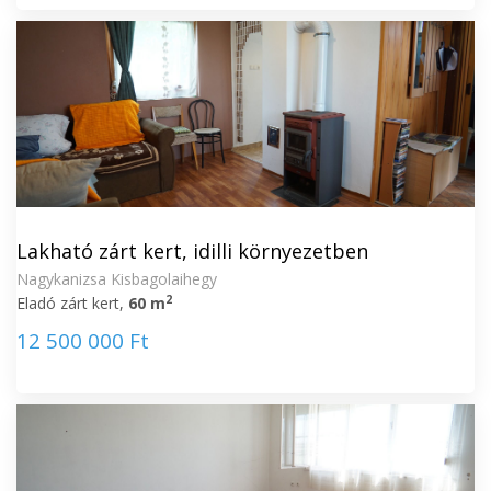
Lakható zárt kert, idilli környezetben
Nagykanizsa Kisbagolaihegy
2
Eladó zárt kert,
60 m
12 500 000 Ft