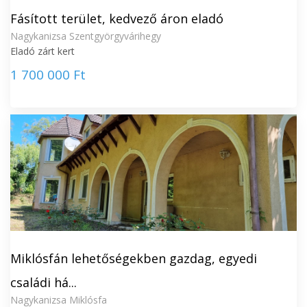
Fásított terület, kedvező áron eladó
Nagykanizsa Szentgyörgyvárihegy
Eladó zárt kert
1 700 000 Ft
Miklósfán lehetőségekben gazdag, egyedi
családi há...
Nagykanizsa Miklósfa