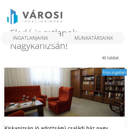
Eladó ingatlanok
INGATLANJAINK
MUNKATÁRSAINK
Nagykanizsán!
40 találat
Friss ingatlan
Kiskanizsán jó adottságú családi ház nagy