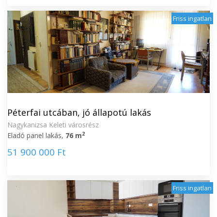
Friss ingatlan
Péterfai utcában, jó állapotú lakás
Nagykanizsa Keleti városrész
2
Eladó panel lakás,
76 m
51 900 000 Ft
Friss ingatlan