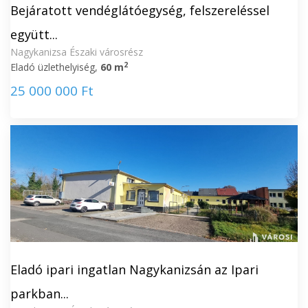
Bejáratott vendéglátóegység, felszereléssel
együtt...
Nagykanizsa Északi városrész
2
Eladó üzlethelyiség,
60 m
25 000 000 Ft
Eladó ipari ingatlan Nagykanizsán az Ipari
parkban...