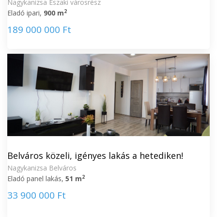
Nagykanizsa Északi városrész
2
Eladó ipari,
900 m
189 000 000 Ft
Belváros közeli, igényes lakás a hetediken!
Nagykanizsa Belváros
2
Eladó panel lakás,
51 m
33 900 000 Ft