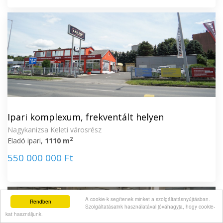
Ipari komplexum, frekventált helyen
Nagykanizsa Keleti városrész
2
Eladó ipari,
1110 m
550 000 000 Ft
A cookie-k segítenek minket a szolgáltatásnyújtásban.
Rendben
Szolgáltatásaink használatával jóváhagyja, hogy cookie-
kat használjunk.