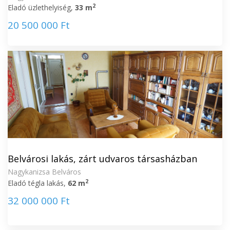
2
Eladó üzlethelyiség,
33 m
20 500 000 Ft
Belvárosi lakás, zárt udvaros társasházban
Nagykanizsa Belváros
2
Eladó tégla lakás,
62 m
32 000 000 Ft